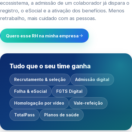
ecossistema, a admissão de um colaborador já dispara o
registro, o eSocial e a ativação dos benefícios. Menos
retrabalho, mais cuidado com as pessoas.
Quero esse RH na minha empresa
Tudo que o seu time ganha
Recrutamento & seleção
Admissão digital
Folha & eSocial
FGTS Digital
Homologação por vídeo
Vale-refeição
TotalPass
Planos de saúde